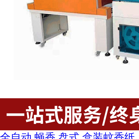
全自动 蝇香 盘式 盒装蚊香纸