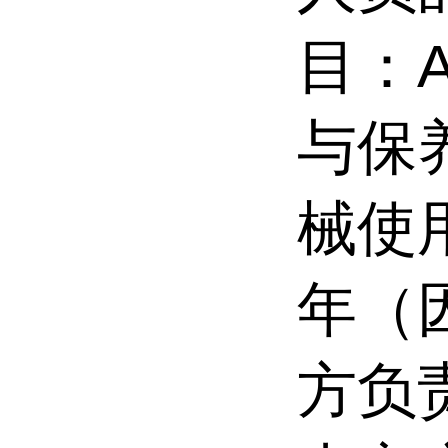
目：
与保
械使
年（
方负