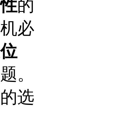
韧性
的
装机必
定位
问题。
用的选
。