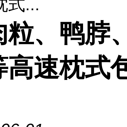
式...
肉粒、鸭脖
等高速枕式