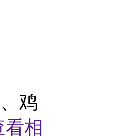
脖、鸡
查看相