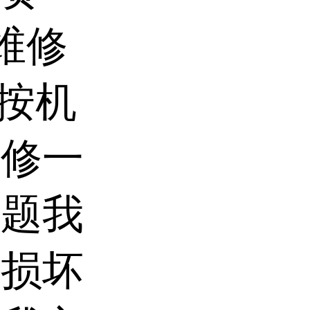
维修
备按机
保修一
问题我
为损坏