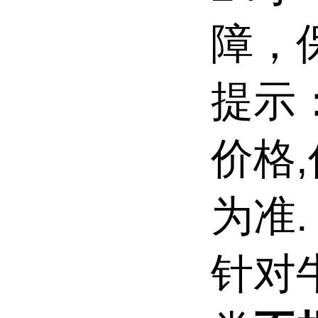
障，
提示
价格
为准.
针对