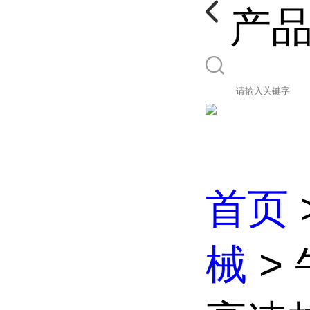
产
首页
械
>