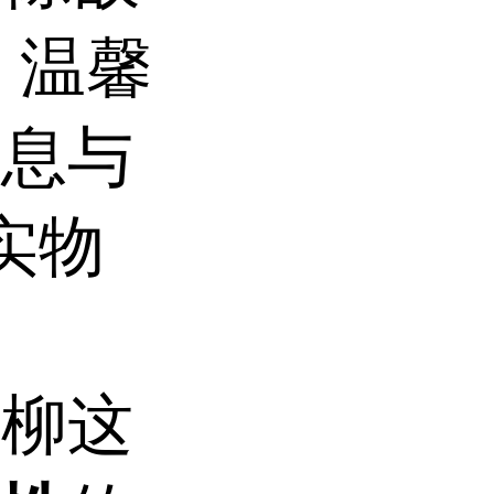
 温馨
信息与
实物
鸡柳这