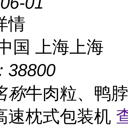
-06-01
详情
中国 上海上海
：
38800
名称
牛肉粒、鸭
高速枕式包装机