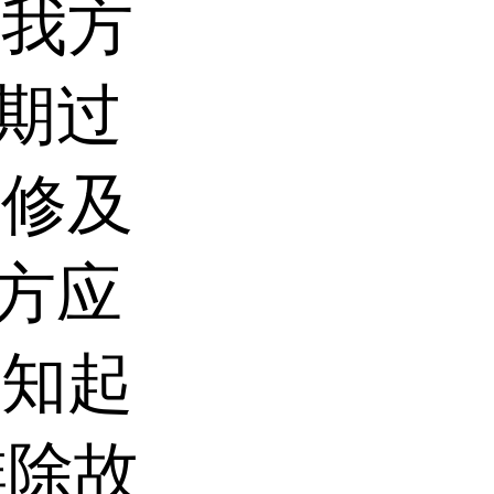
，我方
修期过
维修及
我方应
通知起
排除故