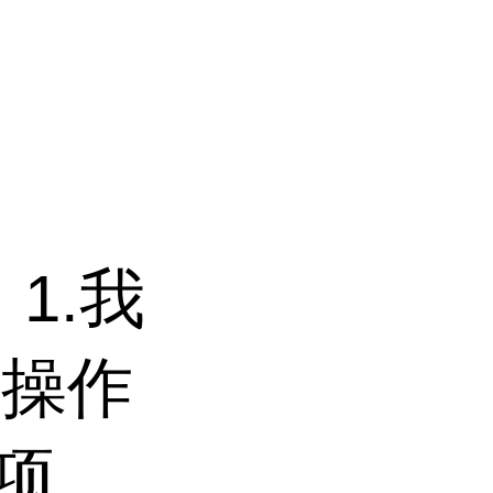
1.我
及操作
项