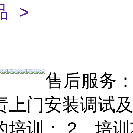
 >
售后服务： 
责上门安装调试
的培训； 2．培训