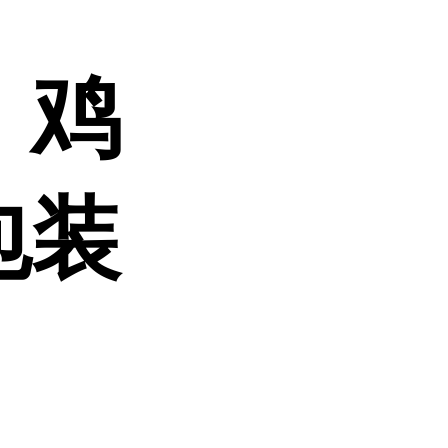
、鸡
包装