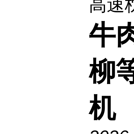
高速枕
牛
柳
机