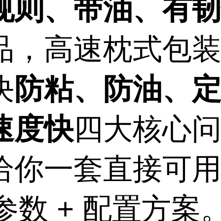
规则、带油、有
品，高速枕式包
防粘、防油、
决
速度快
四大核心
给你一套直接可
 参数 + 配置方案