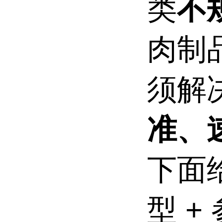
不
类
肉制
须解
准、
下面
型 +